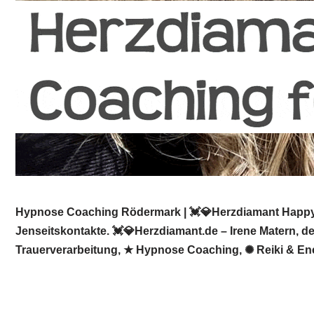
Hypnose Coaching Rödermark | 💓️💎Herzdiamant Happy-M
Jenseitskontakte. 💓️💎Herzdiamant.de – Irene Matern, d
Trauerverarbeitung, ★ Hypnose Coaching, ✺ Reiki & Ener