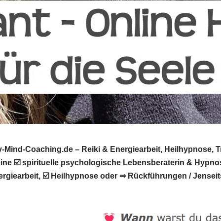
ind-Coaching.de – Reiki & Energiearbeit, Heilhypnose, Tr
eine ☑️ spirituelle psychologische Lebensberaterin & Hypno
giearbeit, ☑️ Heilhypnose oder ⇒ Rückführungen / Jenseit