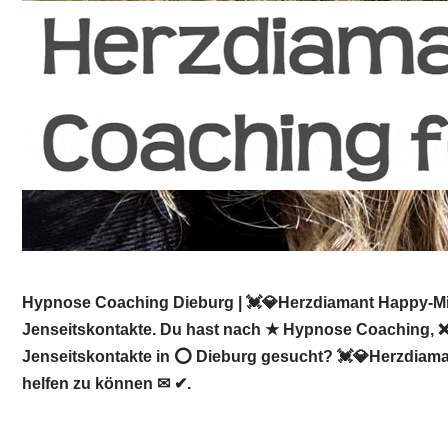
Hypnose Coaching Dieburg | 💓️💎Herzdiamant Happy-Min
Jenseitskontakte. Du hast nach ★ Hypnose Coaching, ❌ R
Jenseitskontakte in ⭕ Dieburg gesucht? 💓️💎Herzdiaman
helfen zu können ✉ ✔.