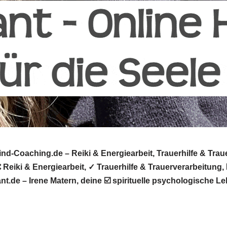
d-Coaching.de – Reiki & Energiearbeit, Trauerhilfe & Trau
eiki & Energiearbeit, ✓ Trauerhilfe & Trauerverarbeitung,
t.de – Irene Matern, deine ☑️ spirituelle psychologische L