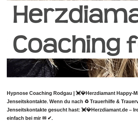
Hypnose Coaching Rodgau | 💓️💎Herzdiamant Happy-Mind
Jenseitskontakte. Wenn du nach ♻ Trauerhilfe & Trauer
Jenseitskontakte gesucht hast: 💓️💎Herzdiamant.de – I
einfach bei mir ✉ ✔.