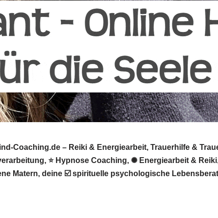
-Coaching.de – Reiki & Energiearbeit, Trauerhilfe & Trau
verarbeitung, ⭐ Hypnose Coaching, ✺ Energiearbeit & Reiki
rene Matern, deine ☑️ spirituelle psychologische Lebensb