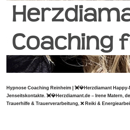
Hypnose Coaching Reinheim | 💓️💎Herzdiamant Happy-Mi
Jenseitskontakte. 💓️💎Herzdiamant.de – Irene Matern,
Trauerhilfe & Trauerverarbeitung, ❌ Reiki & Energiearbe