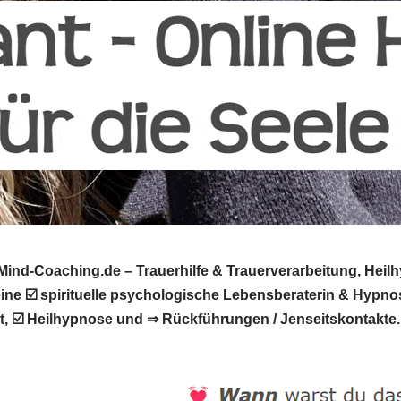
nd-Coaching.de – Trauerhilfe & Trauerverarbeitung, Heilh
 deine ☑️ spirituelle psychologische Lebensberaterin & Hy
it, ☑️ Heilhypnose und ⇒ Rückführungen / Jenseitskontakte.