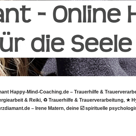
nt Happy-Mind-Coaching.de – Trauerhilfe & Trauerverarbei
giearbeit & Reiki, ♻ Trauerhilfe & Trauerverarbeitung, ★ 
rzdiamant.de – Irene Matern, deine ☑️ spirituelle psychol