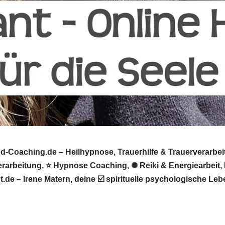
Coaching.de – Heilhypnose, Trauerhilfe & Trauerverarbeit
verarbeitung, ⭐ Hypnose Coaching, ✺ Reiki & Energiearbeit
de – Irene Matern, deine ☑️ spirituelle psychologische Le