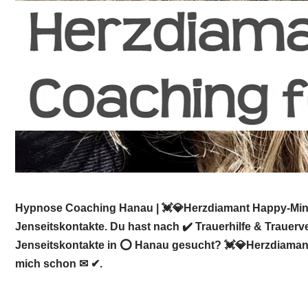
Hypnose Coaching Hanau | 💓️💎Herzdiamant Happy-Mind-
Jenseitskontakte. Du hast nach ✔️ Trauerhilfe & Trauer
Jenseitskontakte in ⭕ Hanau gesucht? 💓️💎Herzdiamant.
mich schon ✉ ✔.