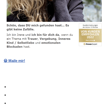
😃 Maile mir!