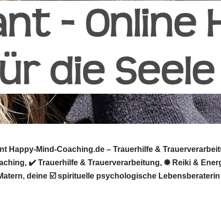
t Happy-Mind-Coaching.de – Trauerhilfe & Trauerverarbeitu
hing, ✔️ Trauerhilfe & Trauerverarbeitung, ✺ Reiki & Ener
Matern, deine ☑️ spirituelle psychologische Lebensberater