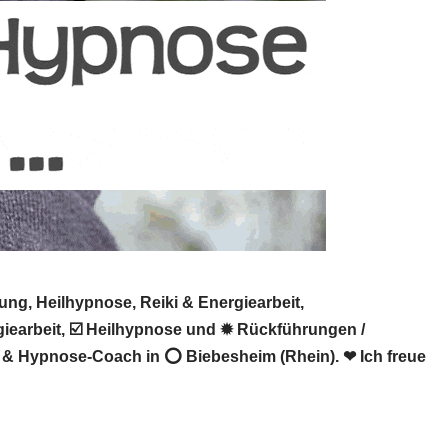
ng, Heilhypnose, Reiki & Energiearbeit,
giearbeit, ☑️ Heilhypnose und ✹ Rückführungen /
in & Hypnose-Coach in ⭕ Biebesheim (Rhein). ❤ Ich freue