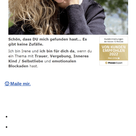
🙂 Maile mir.