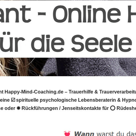
 Happy-Mind-Coaching.de – Trauerhilfe & Trauerverarbeit
deine ☑️ spirituelle psychologische Lebensberaterin & Hypno
e oder ✹ Rückführungen / Jenseitskontakte für ⭕ Rüdeshei