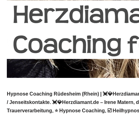
Hypnose Coaching Rüdesheim (Rhein) | 💓️💎Herzdiamant
/ Jenseitskontakte. 💓️💎Herzdiamant.de – Irene Matern, 
Trauerverarbeitung, ⭐ Hypnose Coaching, ☑️ Heilhypnos