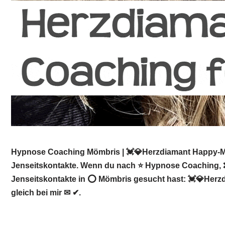
Hypnose Coaching Mömbris | 💓️💎Herzdiamant Happy-Min
Jenseitskontakte. Wenn du nach ⭐ Hypnose Coaching, ❌ 
Jenseitskontakte in ⭕ Mömbris gesucht hast: 💓️💎Herzd
gleich bei mir ✉ ✔.