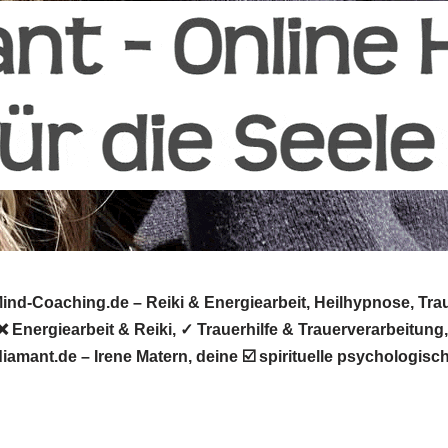
d-Coaching.de – Reiki & Energiearbeit, Heilhypnose, Trau
Energiearbeit & Reiki, ✓ Trauerhilfe & Trauerverarbeitung
iamant.de – Irene Matern, deine ☑️ spirituelle psychologi