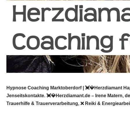
Hypnose Coaching Marktoberdorf | 💓️💎Herzdiamant Hap
Jenseitskontakte. 💓️💎Herzdiamant.de – Irene Matern, 
Trauerhilfe & Trauerverarbeitung, ❌ Reiki & Energiearbe