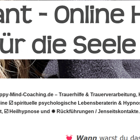
py-Mind-Coaching.de – Trauerhilfe & Trauerverarbeitung, H
deine ☑️ spirituelle psychologische Lebensberaterin & Hyp
it, ☑️ Heilhypnose und ✹ Rückführungen / Jenseitskontakte.