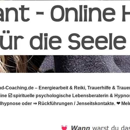
-Coaching.de – Energiearbeit & Reiki, Trauerhilfe & Traue
deine ☑️ spirituelle psychologische Lebensberaterin & Hyp
Heilhypnose oder ⇒ Rückführungen / Jenseitskontakte. ❤ Meld