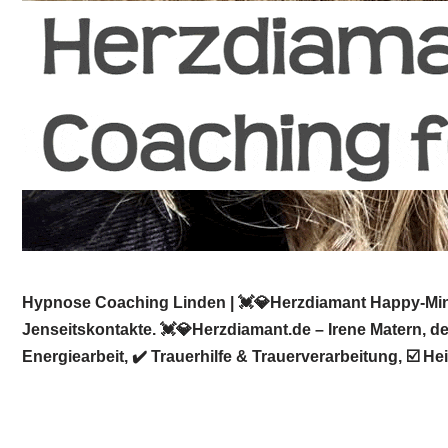
Hypnose Coaching Linden | 💓️💎Herzdiamant Happy-Mind
Jenseitskontakte. 💓️💎Herzdiamant.de – Irene Matern, 
Energiearbeit, ✔️ Trauerhilfe & Trauerverarbeitung, ☑️ 