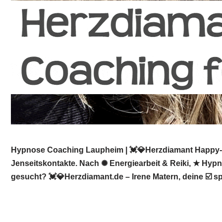
Hypnose Coaching Laupheim | 💓️💎Herzdiamant Happy-Mi
Jenseitskontakte. Nach ✺ Energiearbeit & Reiki, ★ Hyp
gesucht? 💓️💎Herzdiamant.de – Irene Matern, deine ☑️ 