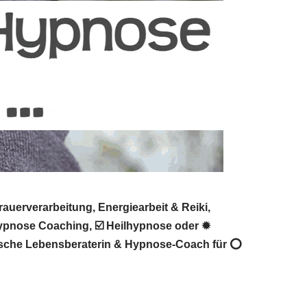
uerverarbeitung, Energiearbeit & Reiki,
Hypnose Coaching, ☑️ Heilhypnose oder ✹
ogische Lebensberaterin & Hypnose-Coach für ⭕