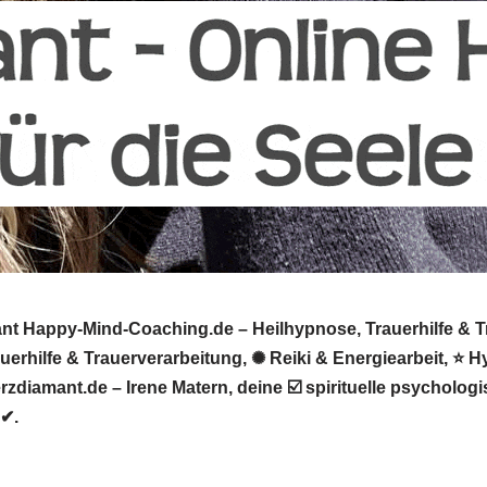
t Happy-Mind-Coaching.de – Heilhypnose, Trauerhilfe & Tra
erhilfe & Trauerverarbeitung, ✺ Reiki & Energiearbeit, ⭐ 
rzdiamant.de – Irene Matern, deine ☑️ spirituelle psychol
 ✔.