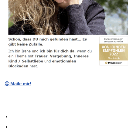
🙂 Maile mir!