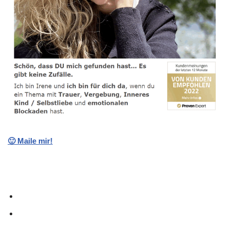
🙂 Maile mir!